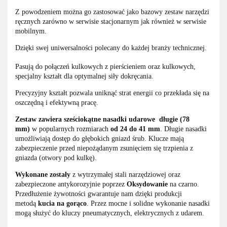
Z powodzeniem można go zastosować jako bazowy zestaw narzędzi
ręcznych zarówno w serwisie stacjonarnym jak również w serwisie
mobilnym.
Dzięki swej uniwersalności polecany do każdej branży technicznej.
Pasują do połączeń kulkowych z pierścieniem oraz kulkowych,
specjalny kształt dla optymalnej siły dokręcania.
Precyzyjny kształt pozwala uniknąć strat energii co przekłada się na
oszczędną i efektywną pracę.
Zestaw zawiera sześciokątne nasadki udarowe długie (78
mm)
w popularnych rozmiarach
od 24 do 41 mm
. Długie nasadki
umożliwiają dostęp do głębokich gniazd śrub. Klucze mają
zabezpieczenie przed niepożądanym zsunięciem się trzpienia z
gniazda (otwory pod kulkę).
Wykonane zostały
z wytrzymałej stali narzędziowej oraz
zabezpieczone antykorozyjnie poprzez
Oksydowanie
na czarno.
Przedłużenie żywotności gwarantuje nam dzięki produkcji
metodą
kucia na gorąco
. Przez mocne i solidne wykonanie nasadki
mogą służyć do kluczy pneumatycznych, elektrycznych z udarem.