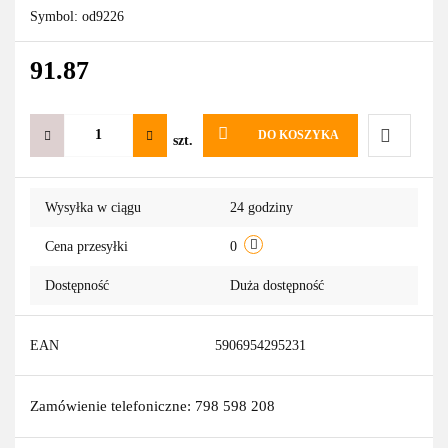
Symbol:
od9226
91.87
DO KOSZYKA
szt.
Do
Wysyłka w ciągu
24 godziny
przechowa
Cena przesyłki
0
Dostępność
Duża dostępność
EAN
5906954295231
Zamówienie telefoniczne: 798 598 208