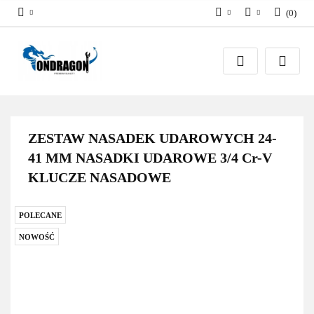
(
0
)
PLN
Zaloguj się
EUR
Załóż konto
Dodaj zgłoszenie
Zgody cookies
ZESTAW NASADEK UDAROWYCH 24-
41 MM NASADKI UDAROWE 3/4 Cr-V
KLUCZE NASADOWE
POLECANE
NOWOŚĆ