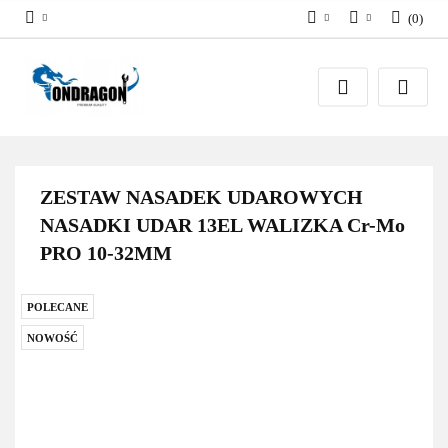
(
0
)
PLN
Zaloguj się
EUR
Załóż konto
Dodaj zgłoszenie
Zgody cookies
ZESTAW NASADEK UDAROWYCH
NASADKI UDAR 13EL WALIZKA Cr-Mo
PRO 10-32MM
POLECANE
NOWOŚĆ