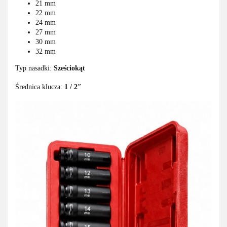
21 mm
22 mm
24 mm
27 mm
30 mm
32 mm
Typ nasadki:
Sześciokąt
Średnica klucza:
1 / 2″