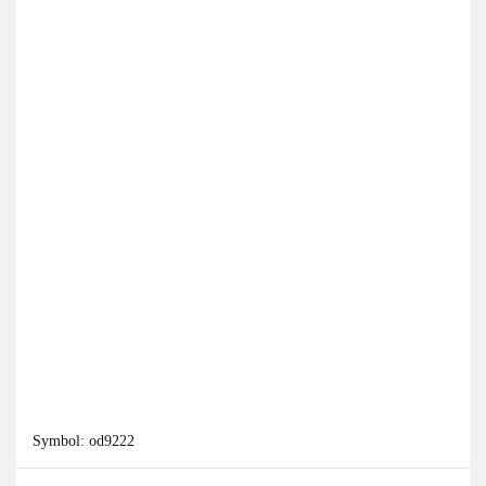
Symbol:
od9222