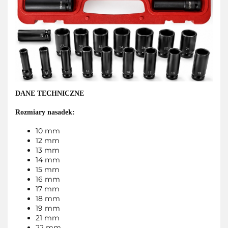
DANE TECHNICZNE
Rozmiary nasadek:
10 mm
12 mm
13 mm
14 mm
15 mm
16 mm
17 mm
18 mm
19 mm
21 mm
22 mm