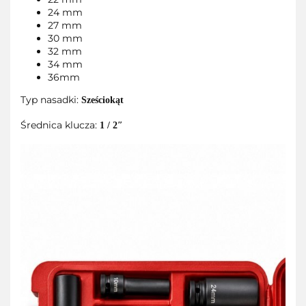
24 mm
27 mm
30 mm
32 mm
34 mm
36mm
Typ nasadki:
Sześciokąt
Średnica klucza:
1 / 2″