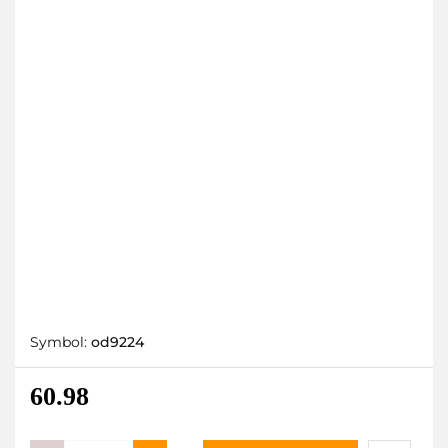
Symbol:
od9224
60.98