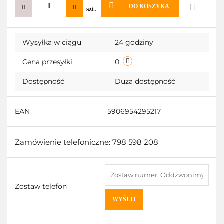
DO KOSZYKA
szt.
Do
Wysyłka w ciągu
24 godziny
przechow
Cena przesyłki
0
Dostępność
Duża dostępność
EAN
5906954295217
Zamówienie telefoniczne: 798 598 208
Zostaw telefon
WYŚLIJ