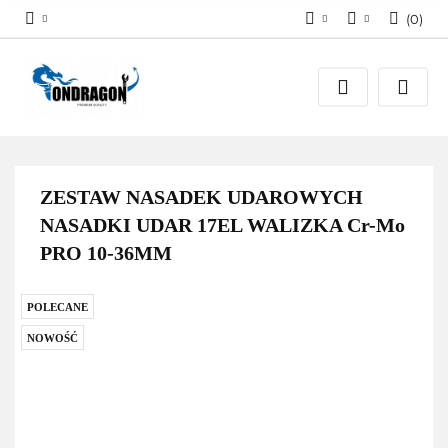
(
0
)
Zaloguj się
PLN
Załóż konto
EUR
Dodaj zgłoszenie
Zgody cookies
ZESTAW NASADEK UDAROWYCH
NASADKI UDAR 17EL WALIZKA Cr-Mo
PRO 10-36MM
POLECANE
NOWOŚĆ