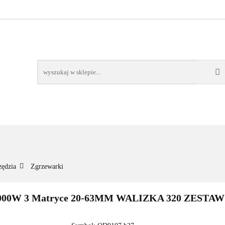
NOWOŚCI
BESTSELLERY
WSZYSTKIE TOWARY
ORIE
NOWOŚCI
BESTSELLERY
WSZYSTKIE TOWARY
zędzia
Zgrzewarki
0W 3 Matryce 20-63MM WALIZKA 320 ZESTAW