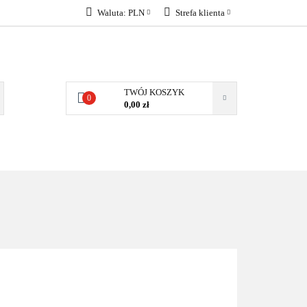
Waluta:
PLN
Strefa klienta
KONTAKT
PLN
Zaloguj się
EUR
Załóż konto
Dodaj zgłoszenie
TWÓJ KOSZYK
0
Zgody cookies
0,00 zł
KONTAKT