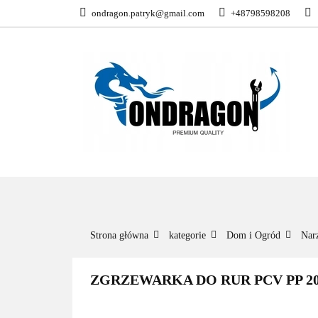
ondragon.patryk@gmail.com
+48798598208
KATEGORIE
WSZYSTKIE KATEGORIE
KATEG
Strona główna
kategorie
Dom i Ogród
Nar
ZGRZEWARKA DO RUR PCV PP 200