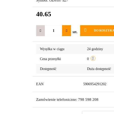
Symbol:
OD9107 h27
40.65
DO KOSZYK
szt.
Wysyłka w ciągu
24 godziny
Cena przesyłki
0
Dostępność
Duża dostępność
EAN
5906954291202
Zamówienie telefoniczne: 798 598 208