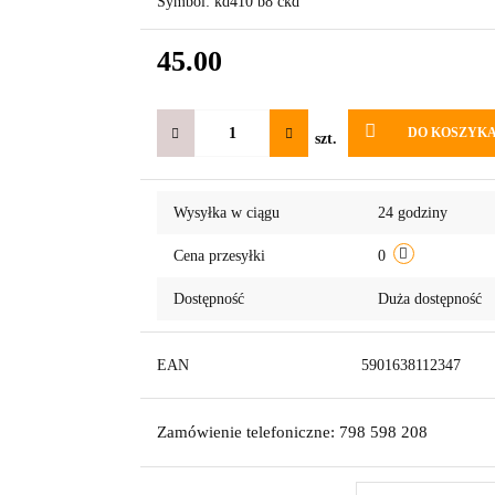
Symbol:
kd410 b8 ckd
45.00
DO KOSZYK
szt.
Wysyłka w ciągu
24 godziny
Cena przesyłki
0
Dostępność
Duża dostępność
EAN
5901638112347
Zamówienie telefoniczne: 798 598 208