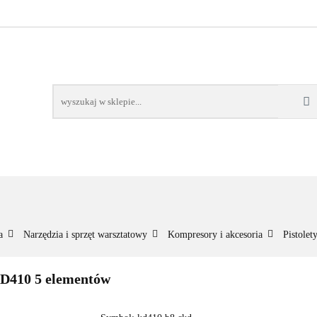
NOWOŚCI
BESTSELLERY
WSZYSTKIE TOWARY
ORIE
NOWOŚCI
BESTSELLERY
WSZYSTKIE TOWARY
a
Narzędzia i sprzęt warsztatowy
Kompresory i akcesoria
Pistole
D410 5 elementów