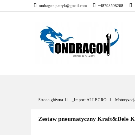
ondragon.patryk@gmail.com
+48798598208
KATEGORIE
WSZYSTKIE KATEGORIE
KATEG
Strona główna
_Import ALLEGRO
Motoryzacj
Zestaw pneumatyczny Kraft&Dele K