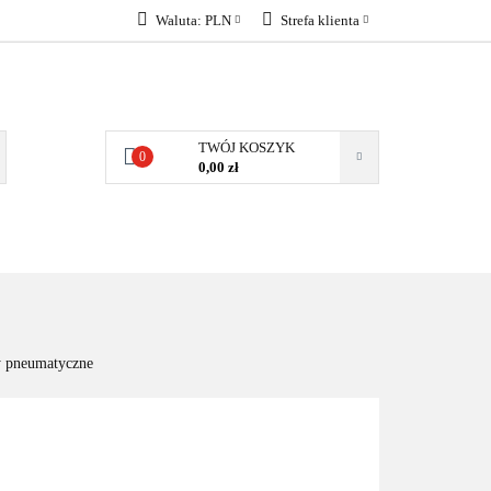
Waluta:
PLN
Strefa klienta
KONTAKT
PLN
Zaloguj się
EUR
Załóż konto
Dodaj zgłoszenie
TWÓJ KOSZYK
0
Zgody cookies
0,00 zł
KONTAKT
ty pneumatyczne