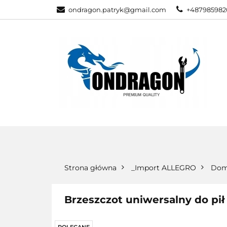
ondragon.patryk@gmail.com
+487985982
KATEGORIE
WSZYSTKIE KATEGORIE
KATEG
Strona główna
_Import ALLEGRO
Dom
Brzeszczot uniwersalny do pił 