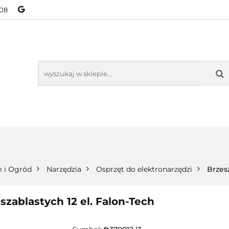
08
NOWOŚCI
BESTSELLERY
WSZYSTKIE TOWARY
ORIE
NOWOŚCI
BESTSELLERY
WSZYSTKIE TOWARY
 i Ogród
Narzędzia
Osprzęt do elektronarzędzi
Brzes
szablastych 12 el. Falon-Tech