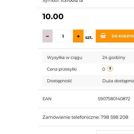
Symbol:
ft370012 l3
10.00
DO KOSZY
szt.
Wysyłka w ciągu
24 godziny
Cena przesyłki
0
Dostępność
Duża dostępn
EAN
5907580140872
Zamówienie telefoniczne: 798 598 208