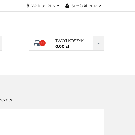
Waluta:
PLN
Strefa klienta
KONTAKT
PLN
Zaloguj się
EUR
Załóż konto
Dodaj zgłoszenie
TWÓJ KOSZYK
0
Zgody cookies
0,00 zł
KONTAKT
zczoty