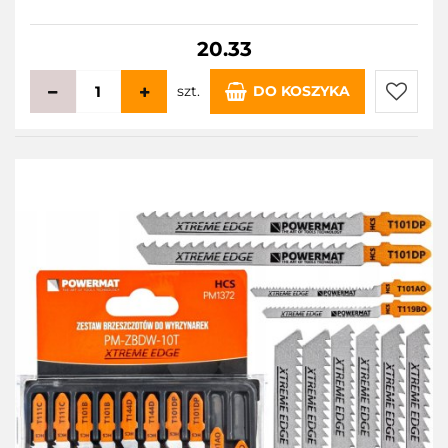
20.33
szt.
DO KOSZYKA
Do
przecho