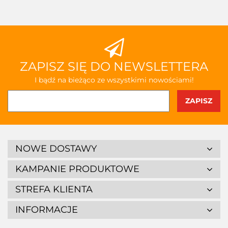
przecho
ZAPISZ SIĘ DO NEWSLETTERA
I bądź na bieżąco ze wszystkimi nowościami!
NOWE DOSTAWY
KAMPANIE PRODUKTOWE
STREFA KLIENTA
INFORMACJE