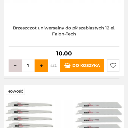
Brzeszczot uniwersalny do pił szablastych 12 el.
Falon-Tech
10.00
szt.
DO KOSZYKA
Do
przecho
NOWOŚĆ