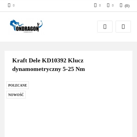
(
0
)
PLN
Zaloguj się
EUR
Załóż konto
Dodaj zgłoszenie
Zgody cookies
Kraft Dele KD10392 Klucz
dynamometryczny 5-25 Nm
POLECANE
NOWOŚĆ