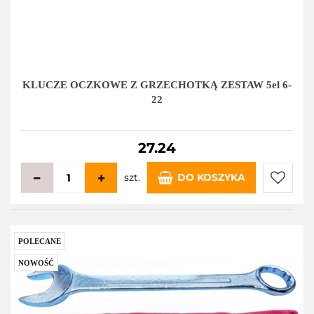
KLUCZE OCZKOWE Z GRZECHOTKĄ ZESTAW 5el 6-
22
27.24
szt.
DO KOSZYKA
Do
przecho
POLECANE
NOWOŚĆ