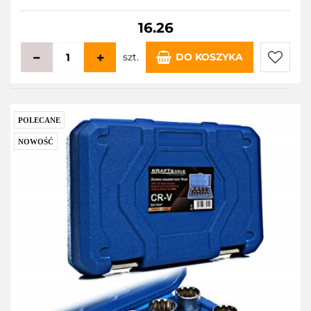
16.26
szt.
DO KOSZYKA
Do
przecho
POLECANE
NOWOŚĆ