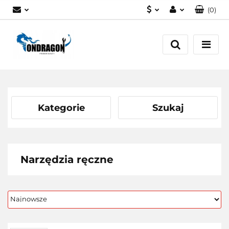
(
0
)
PLN
Zaloguj się
EUR
Załóż konto
Dodaj zgłoszenie
Zgody cookies
Kategorie
Szukaj
Narzędzia ręczne