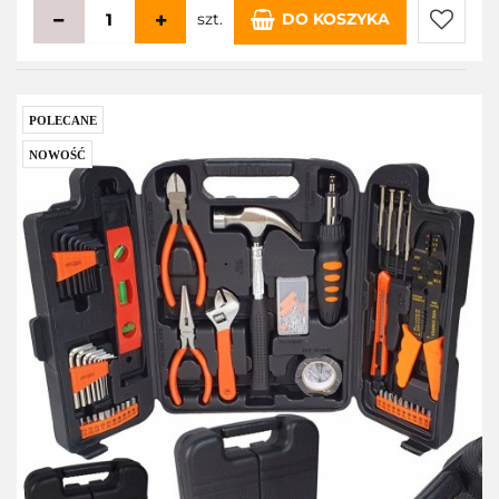
szt.
DO KOSZYKA
Do
przecho
POLECANE
NOWOŚĆ