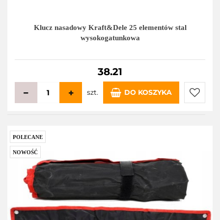
Klucz nasadowy Kraft&Dele 25 elementów stal
wysokogatunkowa
38.21
szt.
DO KOSZYKA
Do
przecho
POLECANE
NOWOŚĆ