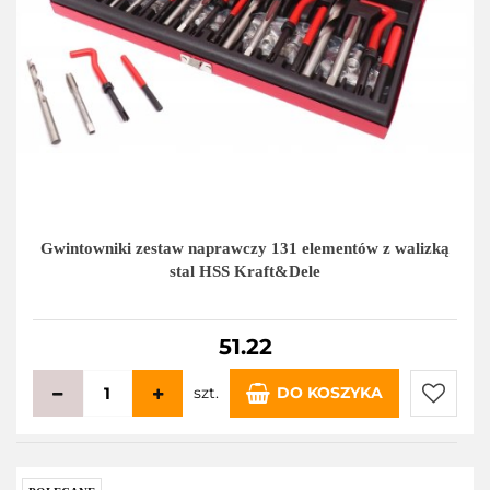
Gwintowniki zestaw naprawczy 131 elementów z walizką
stal HSS Kraft&Dele
51.22
szt.
DO KOSZYKA
Do
przecho