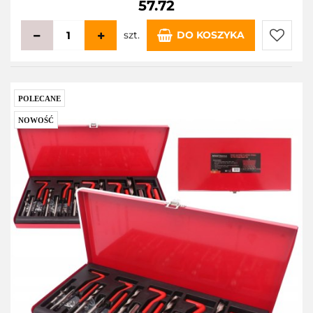
57.72
szt.
DO KOSZYKA
Do
przecho
POLECANE
NOWOŚĆ