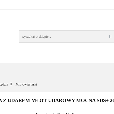
NOWOŚCI
BESTSELLERY
WSZYSTKIE TOWARY
ORIE
NOWOŚCI
BESTSELLERY
WSZYSTKIE TOWARY
zędzia
Młotowiertarki
 Z UDAREM MŁOT UDAROWY MOCNA SDS+ 2