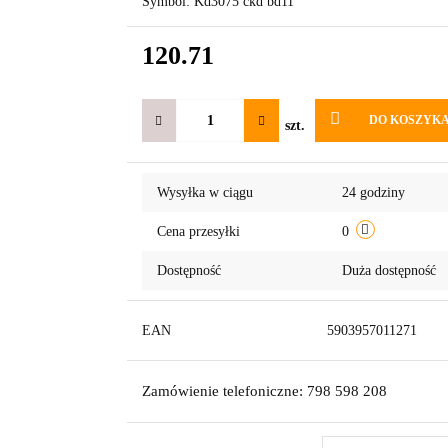
Symbol:
Kd3075 ckd bd11
120.71
DO KOSZYK
szt.
Wysyłka w ciągu
24 godziny
Cena przesyłki
0
Dostępność
Duża dostępność
EAN
5903957011271
Zamówienie telefoniczne: 798 598 208