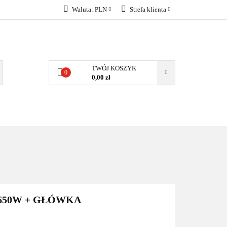
Waluta:
PLN
Strefa klienta
KONTAKT
PLN
Zaloguj się
EUR
Załóż konto
Dodaj zgłoszenie
TWÓJ KOSZYK
0
Zgody cookies
0,00 zł
KONTAKT
650W + GŁÓWKA