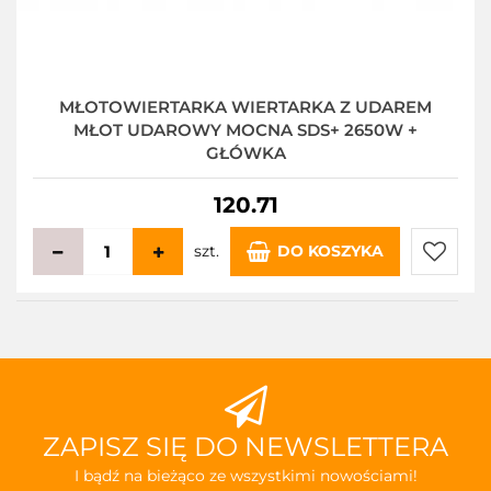
MŁOTOWIERTARKA WIERTARKA Z UDAREM
MŁOT UDAROWY MOCNA SDS+ 2650W +
GŁÓWKA
120.71
szt.
DO KOSZYKA
Do
przecho
ZAPISZ SIĘ DO NEWSLETTERA
I bądź na bieżąco ze wszystkimi nowościami!