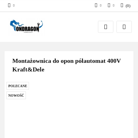
(
0
)
PLN
Zaloguj się
EUR
Załóż konto
Dodaj zgłoszenie
Zgody cookies
Montażownica do opon półautomat 400V
Kraft&Dele
POLECANE
NOWOŚĆ