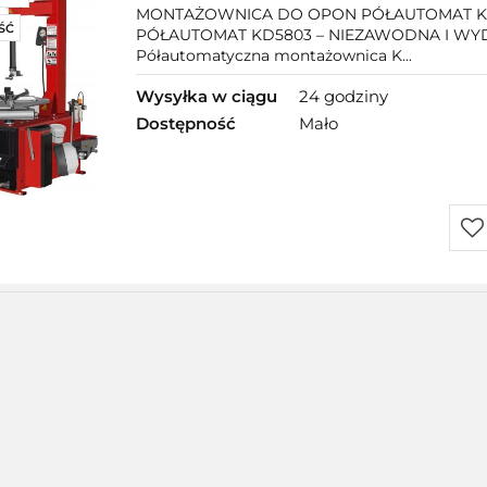
Kraft&Dele
MONTAŻOWNICA DO OPON PÓŁAUTOMAT K
ŚĆ
PÓŁAUTOMAT KD5803 – NIEZAWODNA I WY
Półautomatyczna montażownica K...
Wysyłka w ciągu
24 godziny
Dostępność
Mało
Do
prz