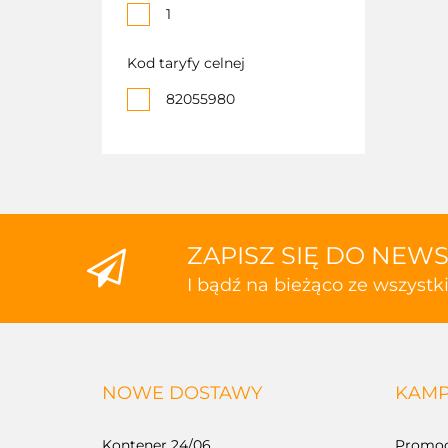
1
Kod taryfy celnej
82055980
ZAPISZ SIĘ DO NEW
I bądź na bieżąco ze wszyst
NOWE DOSTAWY
KAMP
Kontener 24/06
Promoc