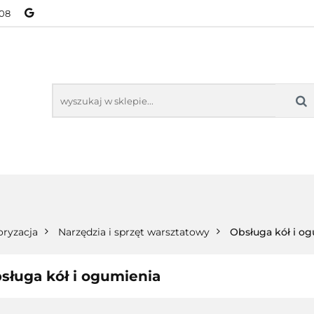
08
NOWOŚCI
BESTSELLERY
WSZYSTKIE TOWARY
ORIE
NOWOŚCI
BESTSELLERY
WSZYSTKIE TOWARY
ryzacja
Narzędzia i sprzęt warsztatowy
Obsługa kół i o
sługa kół i ogumienia