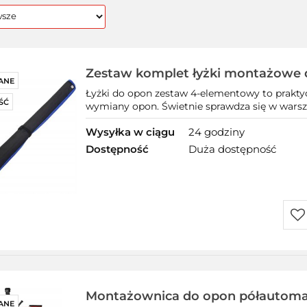
Zestaw komplet łyżki montażowe
ANE
opon kół felg zestaw 4 sztuki
Łyżki do opon zestaw 4-elementowy to prakty
ŚĆ
wymiany opon. Świetnie sprawdza się w warszt
Wysyłka w ciągu
24 godziny
Dostępność
Duża dostępność
Do
prz
Montażownica do opon półautom
ANE