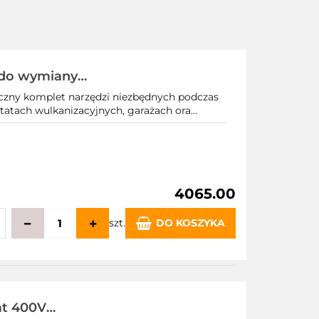
 do wymiany
czny komplet narzędzi niezbędnych podczas
atach wulkanizacyjnych, garażach ora...
4065.00
szt.
DO KOSZYKA
echowalni
at 400V