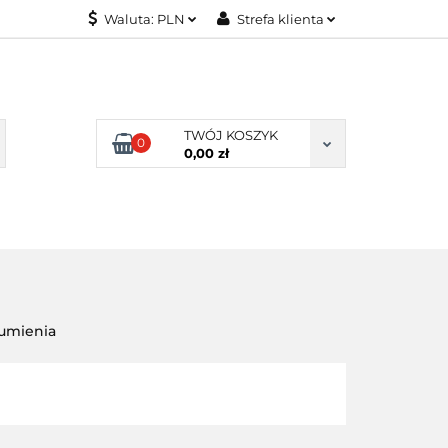
Waluta:
PLN
Strefa klienta
KONTAKT
PLN
Zaloguj się
EUR
Załóż konto
Dodaj zgłoszenie
TWÓJ KOSZYK
0
Zgody cookies
0,00 zł
KONTAKT
gumienia