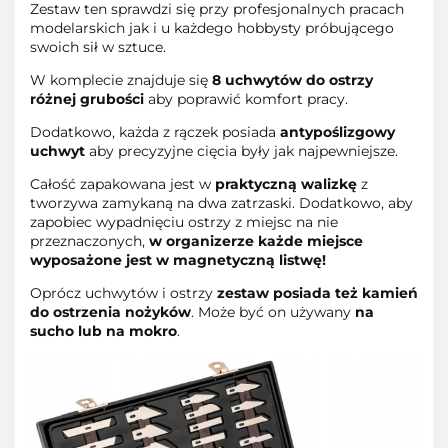
Zestaw ten sprawdzi się przy profesjonalnych pracach
modelarskich jak i u każdego hobbysty próbującego
swoich sił w sztuce.
W komplecie znajduje się
8 uchwytów do ostrzy
różnej grubości
aby poprawić komfort pracy.
Dodatkowo, każda z rączek posiada
antypoślizgowy
uchwyt
aby precyzyjne cięcia były jak najpewniejsze.
Całość zapakowana jest w
praktyczną walizkę
z
tworzywa zamykaną na dwa zatrzaski. Dodatkowo, aby
zapobiec wypadnięciu ostrzy z miejsc na nie
przeznaczonych,
w organizerze każde miejsce
wyposażone jest w magnetyczną listwę!
Oprócz uchwytów i ostrzy
zestaw posiada też kamień
do ostrzenia nożyków
. Może być on używany
na
sucho lub na mokro
.