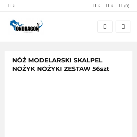
(
0
)
Zaloguj się
PLN
Załóż konto
EUR
Dodaj zgłoszenie
Zgody cookies
NÓŻ MODELARSKI SKALPEL
NOŻYK NOŻYKI ZESTAW 56szt