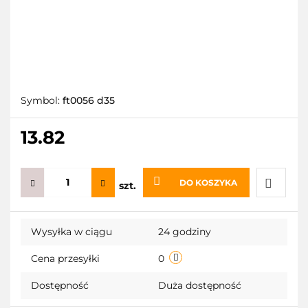
Symbol:
ft0056 d35
13.82
DO KOSZYKA
szt.
Do
Wysyłka w ciągu
24 godziny
przecho
Cena przesyłki
0
Dostępność
Duża dostępność