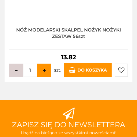
NÓŻ MODELARSKI SKALPEL NOŻYK NOŻYKI
ZESTAW 56szt
13.82
szt.
DO KOSZYKA
Do
przecho
ZAPISZ SIĘ DO NEWSLETTERA
I bądź na bieżąco ze wszystkimi nowościami!