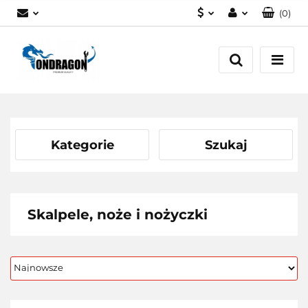
(
0
)
PLN
Zaloguj się
EUR
Załóż konto
Dodaj zgłoszenie
Zgody cookies
Kategorie
Szukaj
Skalpele, noże i nożyczki