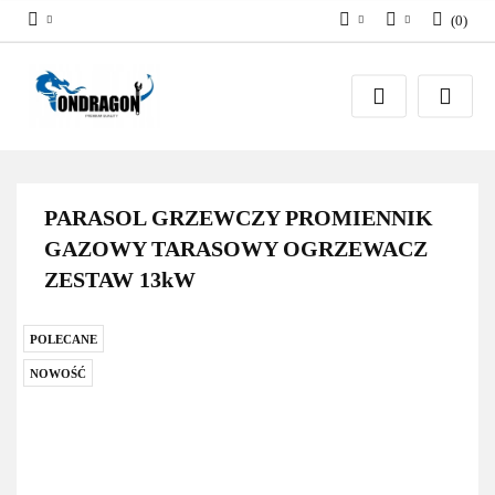
(
0
)
PLN
Zaloguj się
EUR
Załóż konto
Dodaj zgłoszenie
Zgody cookies
PARASOL GRZEWCZY PROMIENNIK
GAZOWY TARASOWY OGRZEWACZ
ZESTAW 13kW
POLECANE
NOWOŚĆ