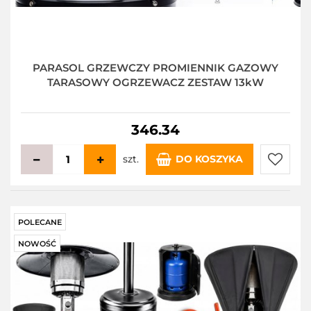
PARASOL GRZEWCZY PROMIENNIK GAZOWY
TARASOWY OGRZEWACZ ZESTAW 13kW
346.34
szt.
DO KOSZYKA
Do
przecho
POLECANE
NOWOŚĆ