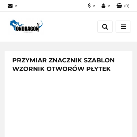
(
0
)
PLN
Zaloguj się
EUR
Załóż konto
Dodaj zgłoszenie
Zgody cookies
PRZYMIAR ZNACZNIK SZABLON
WZORNIK OTWORÓW PŁYTEK