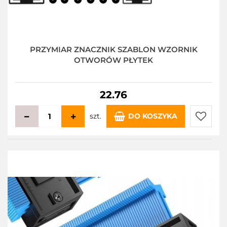
PRZYMIAR ZNACZNIK SZABLON WZORNIK
OTWORÓW PŁYTEK
22.76
szt.
DO KOSZYKA
Do
przecho