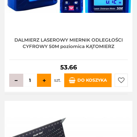
DALMIERZ LASEROWY MIERNIK ODLEGŁOŚCI
CYFROWY 50M poziomica KĄTOMIERZ
53.66
szt.
DO KOSZYKA
Do
przecho