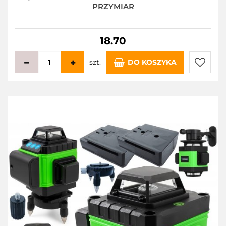
PRZYMIAR
18.70
szt.
DO KOSZYKA
Do
przecho