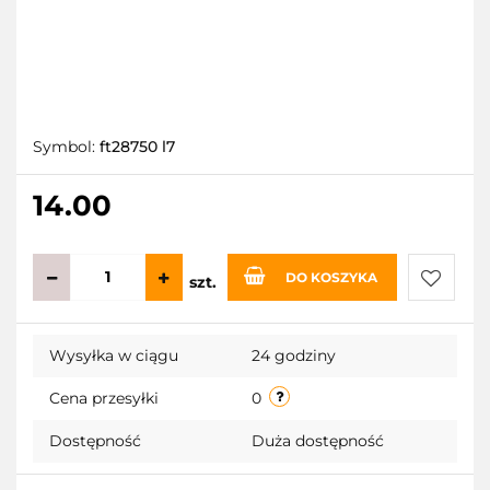
Symbol:
ft28750 l7
14.00
DO KOSZYKA
szt.
Do
Wysyłka w ciągu
24 godziny
przecho
Cena przesyłki
0
Dostępność
Duża dostępność