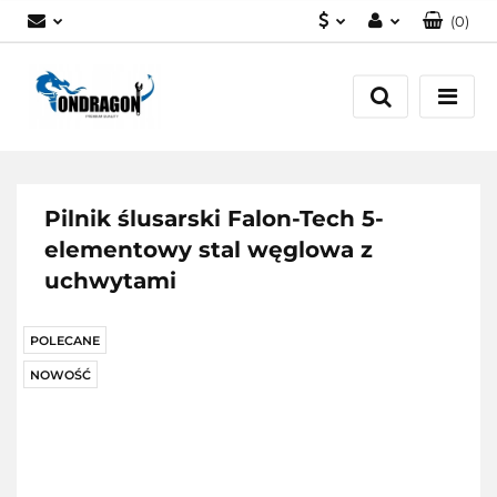
(
0
)
PLN
Zaloguj się
EUR
Załóż konto
Dodaj zgłoszenie
Zgody cookies
Pilnik ślusarski Falon-Tech 5-
elementowy stal węglowa z
uchwytami
POLECANE
NOWOŚĆ