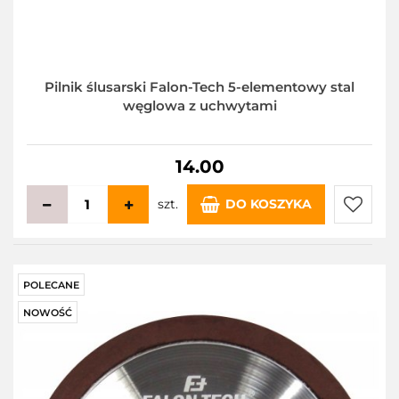
Pilnik ślusarski Falon-Tech 5-elementowy stal
węglowa z uchwytami
14.00
szt.
DO KOSZYKA
Do
przecho
POLECANE
NOWOŚĆ