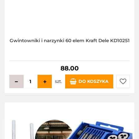
Gwintowniki i narzynki 60 elem Kraft Dele KD10251
88.00
szt.
DO KOSZYKA
Do
przecho