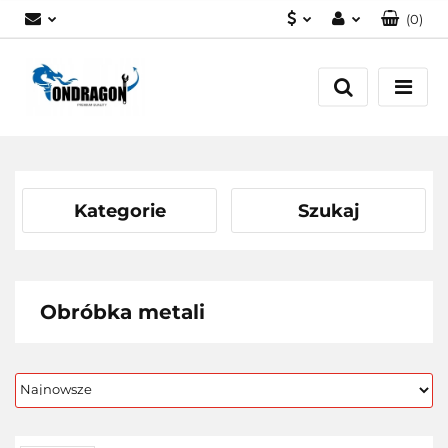
(
0
)
PLN
Zaloguj się
EUR
Załóż konto
Dodaj zgłoszenie
Zgody cookies
Kategorie
Szukaj
Obróbka metali