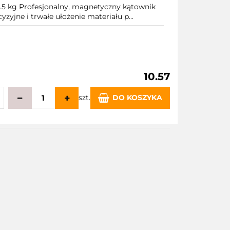
g Profesjonalny, magnetyczny kątownik
zyjne i trwałe ułożenie materiału p...
10.57
szt.
DO KOSZYKA
echowalni