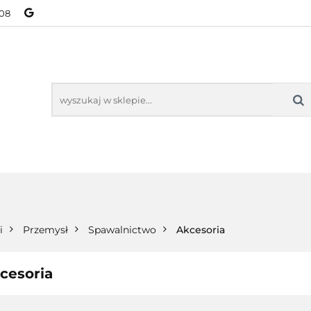
08
NOWOŚCI
BESTSELLERY
WSZYSTKIE TOWARY
ORIE
NOWOŚCI
BESTSELLERY
WSZYSTKIE TOWARY
i
Przemysł
Spawalnictwo
Akcesoria
cesoria