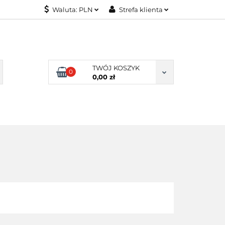
Waluta:
PLN
Strefa klienta
KONTAKT
PLN
Zaloguj się
EUR
Załóż konto
Dodaj zgłoszenie
TWÓJ KOSZYK
0
Zgody cookies
0,00 zł
KONTAKT