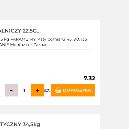
NICZY 22,5G
g PARAMETRY: Kąty pomiaru: 45, 90, 135
IE Montaż rur Zaznac...
7.32
szt.
DO KOSZYKA
echowalni
YCZNY 34,5kg