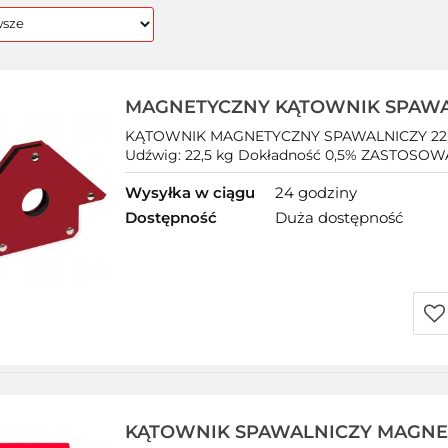
MAGNETYCZNY KĄTOWNIK SPAWAL
UCHWYT MAG
KĄTOWNIK MAGNETYCZNY SPAWALNICZY 22,5 k
Udźwig: 22,5 kg Dokładność 0,5% ZASTOSOWAN
Wysyłka w ciągu
24 godziny
Dostępność
Duża dostępność
Do
prz
KĄTOWNIK SPAWALNICZY MAGNET