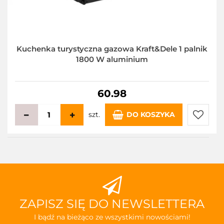
Kuchenka turystyczna gazowa Kraft&Dele 1 palnik
1800 W aluminium
60.98
szt.
DO KOSZYKA
Do
przecho
ZAPISZ SIĘ DO NEWSLETTERA
I bądź na bieżąco ze wszystkimi nowościami!