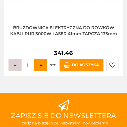
BRUZDOWNICA ELEKTRYCZNA DO ROWKÓW
KABLI RUR 3000W LASER 41mm TARCZA 133mm
341.46
szt.
DO KOSZYKA
Do
przecho
ZAPISZ SIĘ DO NEWSLETTERA
I bądź na bieżąco ze wszystkimi nowościami!