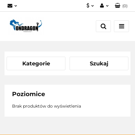
(
0
)
PLN
Zaloguj się
EUR
Załóż konto
Dodaj zgłoszenie
Zgody cookies
Kategorie
Szukaj
Poziomice
Brak produktów do wyświetlenia