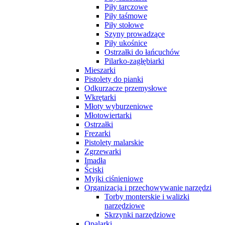
Piły tarczowe
Piły taśmowe
Piły stołowe
Szyny prowadzące
Piły ukośnice
Ostrzałki do łańcuchów
Pilarko-zagłębiarki
Mieszarki
Pistolety do pianki
Odkurzacze przemysłowe
Wkrętarki
Młoty wyburzeniowe
Młotowiertarki
Ostrzałki
Frezarki
Pistolety malarskie
Zgrzewarki
Imadła
Ściski
Myjki ciśnieniowe
Organizacja i przechowywanie narzędzi
Torby monterskie i walizki
narzędziowe
Skrzynki narzędziowe
Opalarki