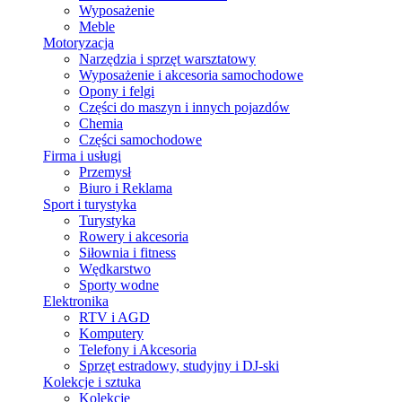
Wyposażenie
Meble
Motoryzacja
Narzędzia i sprzęt warsztatowy
Wyposażenie i akcesoria samochodowe
Opony i felgi
Części do maszyn i innych pojazdów
Chemia
Części samochodowe
Firma i usługi
Przemysł
Biuro i Reklama
Sport i turystyka
Turystyka
Rowery i akcesoria
Siłownia i fitness
Wędkarstwo
Sporty wodne
Elektronika
RTV i AGD
Komputery
Telefony i Akcesoria
Sprzęt estradowy, studyjny i DJ-ski
Kolekcje i sztuka
Kolekcje