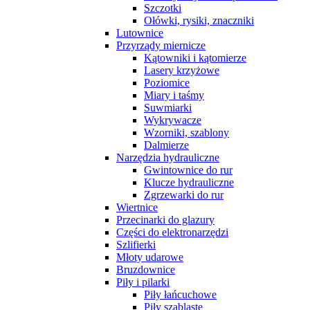
Szczotki
Ołówki, rysiki, znaczniki
Lutownice
Przyrządy miernicze
Kątowniki i kątomierze
Lasery krzyżowe
Poziomice
Miary i taśmy
Suwmiarki
Wykrywacze
Wzorniki, szablony
Dalmierze
Narzędzia hydrauliczne
Gwintownice do rur
Klucze hydrauliczne
Zgrzewarki do rur
Wiertnice
Przecinarki do glazury
Części do elektronarzędzi
Szlifierki
Młoty udarowe
Bruzdownice
Piły i pilarki
Piły łańcuchowe
Piły szablaste