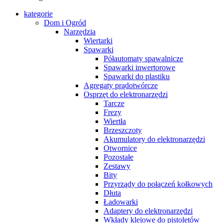
kategorie
Dom i Ogród
Narzędzia
Wiertarki
Spawarki
Półautomaty spawalnicze
Spawarki inwertorowe
Spawarki do plastiku
Agregaty prądotwórcze
Osprzęt do elektronarzędzi
Tarcze
Frezy
Wiertła
Brzeszczoty
Akumulatory do elektronarzędzi
Otwornice
Pozostałe
Zestawy
Bity
Przyrządy do połączeń kołkowych
Dłuta
Ładowarki
Adaptery do elektronarzędzi
Wkłady klejowe do pistoletów