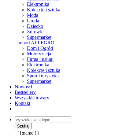
Elektronika
Kolekcje i sztuka
Moda
Uroda
Dziecko
Zdrowie
Supermarket
_Import ALLEGRO
Dom i Ogród
Motoryzacja
Firma i usługi
Elektronika
Kolekcje i sztuka
Sport i turystyka
Supermarket
Nowości
Bestsellery
Wszystkie towary
Kontakt
{{:name:}}