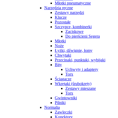
Młotki pneumatyczne
Narzędzia ręczne
Zestawy narzędzi
Klucze
Pozostałe
Szczypce, kombinerki
Zaciskowe
Do pierścieni Segera
Młotki
Noże
Łyżki, dźwignie, łomy
Chwytaki
Przecinaki, punktaki, wybijaki
Bity
Uchwyty i adaptery
Torx
Ściągacze
Wkrętaki (śrubokręty)
Zestawy mieszane
Torx
Gwintowniki
Pilniki
Normalia
Zawleczki
Konektory