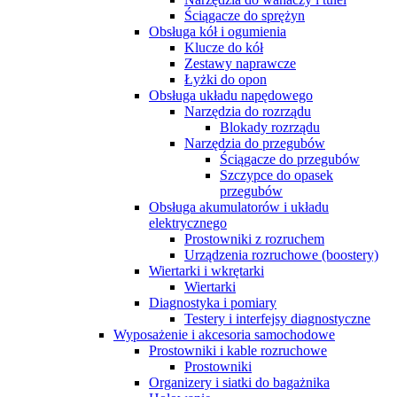
Ściągacze do sprężyn
Obsługa kół i ogumienia
Klucze do kół
Zestawy naprawcze
Łyżki do opon
Obsługa układu napędowego
Narzędzia do rozrządu
Blokady rozrządu
Narzędzia do przegubów
Ściągacze do przegubów
Szczypce do opasek
przegubów
Obsługa akumulatorów i układu
elektrycznego
Prostowniki z rozruchem
Urządzenia rozruchowe (boostery)
Wiertarki i wkrętarki
Wiertarki
Diagnostyka i pomiary
Testery i interfejsy diagnostyczne
Wyposażenie i akcesoria samochodowe
Prostowniki i kable rozruchowe
Prostowniki
Organizery i siatki do bagażnika