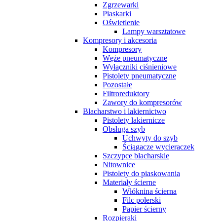
Zgrzewarki
Piaskarki
Oświetlenie
Lampy warsztatowe
Kompresory i akcesoria
Kompresory
Węże pneumatyczne
Wyłączniki ciśnieniowe
Pistolety pneumatyczne
Pozostałe
Filtroreduktory
Zawory do kompresorów
Blacharstwo i lakiernictwo
Pistolety lakiernicze
Obsługa szyb
Uchwyty do szyb
Ściągacze wycieraczek
Szczypce blacharskie
Nitownice
Pistolety do piaskowania
Materiały ścierne
Włóknina ścierna
Filc polerski
Papier ścierny
Rozpieraki