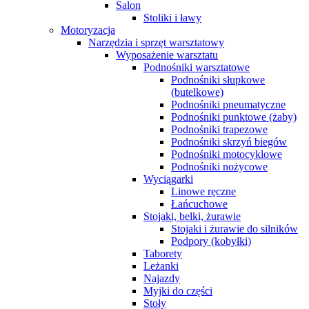
Salon
Stoliki i ławy
Motoryzacja
Narzędzia i sprzęt warsztatowy
Wyposażenie warsztatu
Podnośniki warsztatowe
Podnośniki słupkowe
(butelkowe)
Podnośniki pneumatyczne
Podnośniki punktowe (żaby)
Podnośniki trapezowe
Podnośniki skrzyń biegów
Podnośniki motocyklowe
Podnośniki nożycowe
Wyciągarki
Linowe ręczne
Łańcuchowe
Stojaki, belki, żurawie
Stojaki i żurawie do silników
Podpory (kobyłki)
Taborety
Leżanki
Najazdy
Myjki do części
Stoły