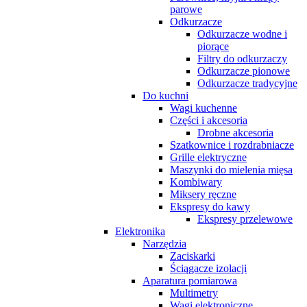
parowe
Odkurzacze
Odkurzacze wodne i
piorące
Filtry do odkurzaczy
Odkurzacze pionowe
Odkurzacze tradycyjne
Do kuchni
Wagi kuchenne
Części i akcesoria
Drobne akcesoria
Szatkownice i rozdrabniacze
Grille elektryczne
Maszynki do mielenia mięsa
Kombiwary
Miksery ręczne
Ekspresy do kawy
Ekspresy przelewowe
Elektronika
Narzędzia
Zaciskarki
Ściągacze izolacji
Aparatura pomiarowa
Multimetry
Wagi elektroniczne