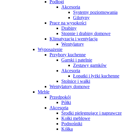
Podłogi
Akcesoria
Systemy poziomowania
Gilotyny
Prace na wysokości
Drabiny
Stopnie i drabiny domowe
Klimatyzacja i wentylacja
Wentylatory
Wyposażenie
Przybory kuchenne
Garnki i patelnie
Zestawy garnków
Akcesoria
Łopatki i łyżki kuchenne
Stolnice i wałki
Wentylatory domowe
Meble
Przedpokój
Półki
Akcesoria
Środki pielęgnujące i naprawcze
Kołki meblowe
Podnośniki
Kółka