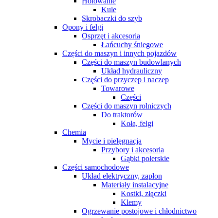
Holowanie
Kule
Skrobaczki do szyb
Opony i felgi
Osprzęt i akcesoria
Łańcuchy śniegowe
Części do maszyn i innych pojazdów
Części do maszyn budowlanych
Układ hydrauliczny
Części do przyczep i naczep
Towarowe
Części
Części do maszyn rolniczych
Do traktorów
Koła, felgi
Chemia
Mycie i pielęgnacja
Przybory i akcesoria
Gąbki polerskie
Części samochodowe
Układ elektryczny, zapłon
Materiały instalacyjne
Kostki, złączki
Klemy
Ogrzewanie postojowe i chłodnictwo