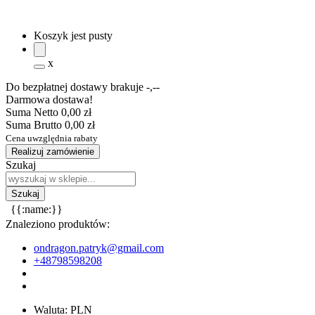
Koszyk jest pusty
x
Do bezpłatnej dostawy brakuje
-,--
Darmowa dostawa!
Suma Netto
0,00 zł
Suma Brutto
0,00 zł
Cena uwzględnia rabaty
Realizuj zamówienie
Szukaj
{{:name:}}
Znaleziono produktów:
ondragon.patryk@gmail.com
+48798598208
Waluta:
PLN