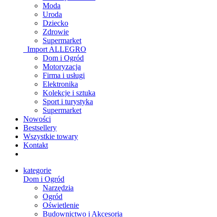
Moda
Uroda
Dziecko
Zdrowie
Supermarket
_Import ALLEGRO
Dom i Ogród
Motoryzacja
Firma i usługi
Elektronika
Kolekcje i sztuka
Sport i turystyka
Supermarket
Nowości
Bestsellery
Wszystkie towary
Kontakt
kategorie
Dom i Ogród
Narzędzia
Ogród
Oświetlenie
Budownictwo i Akcesoria