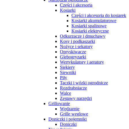
Części i akcesoria
Kosiarki
Części i akcesoria do kosiarek
Kosiarki akumulatorowe
Kosiarki spalinowe
Kosiarki elektryczne
Odkurzacze i dmuchawy
Kosy i podkaszarki
Nożyce i sekatory
Opryskiwacze
Glebogryzarki
Wertykulatory i aeratory
Siekiery
Siewniki
Piły
Taczki i wózki ogrodnicze
Rozdrabniacze
Walce
Zestawy narzędzi
Grillowanie
Wędzarnie
Grille węglowe
Doniczki i pojemniki
Doniczki