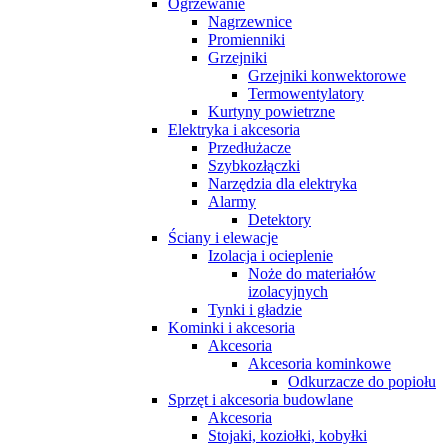
Ogrzewanie
Nagrzewnice
Promienniki
Grzejniki
Grzejniki konwektorowe
Termowentylatory
Kurtyny powietrzne
Elektryka i akcesoria
Przedłużacze
Szybkozłączki
Narzędzia dla elektryka
Alarmy
Detektory
Ściany i elewacje
Izolacja i ocieplenie
Noże do materiałów
izolacyjnych
Tynki i gładzie
Kominki i akcesoria
Akcesoria
Akcesoria kominkowe
Odkurzacze do popiołu
Sprzęt i akcesoria budowlane
Akcesoria
Stojaki, koziołki, kobyłki