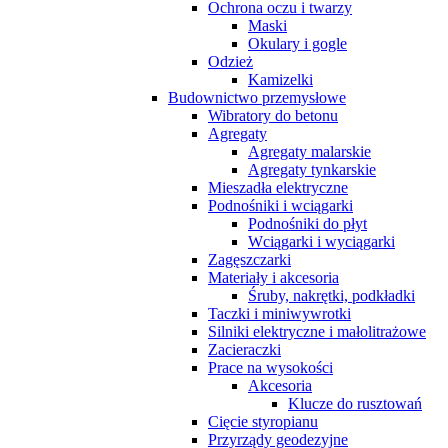
Ochrona oczu i twarzy
Maski
Okulary i gogle
Odzież
Kamizelki
Budownictwo przemysłowe
Wibratory do betonu
Agregaty
Agregaty malarskie
Agregaty tynkarskie
Mieszadła elektryczne
Podnośniki i wciągarki
Podnośniki do płyt
Wciągarki i wyciągarki
Zagęszczarki
Materiały i akcesoria
Śruby, nakrętki, podkładki
Taczki i miniwywrotki
Silniki elektryczne i małolitrażowe
Zacieraczki
Prace na wysokości
Akcesoria
Klucze do rusztowań
Cięcie styropianu
Przyrządy geodezyjne