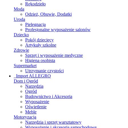
Rękodzieło
Moda
Odzież, Obuwie, Dodatki
Uroda
Pielęgnacja
Profesjonalne wyposażenie salonów
Dziecko
Pokój dziecięcy
Artykuły szkolne
Zdrowie
Sprzęt i wyposażenie medyczne
Higiena osobista
Supermarket
Utrzymanie czystości
_Import ALLEGRO
Dom i Ogród
Narzędzia
Ogród
Budownictwo i Akcesoria
Wyposażenie
Oświetlenie
Meble
Motoryzacja
Narzędzia i sprzęt warsztatowy
Wyposażenie i akcesoria samochodowe