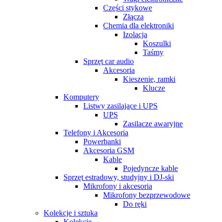
Części stykowe
Złącza
Chemia dla elektroniki
Izolacja
Koszulki
Taśmy
Sprzęt car audio
Akcesoria
Kieszenie, ramki
Klucze
Komputery
Listwy zasilające i UPS
UPS
Zasilacze awaryjne
Telefony i Akcesoria
Powerbanki
Akcesoria GSM
Kable
Pojedyncze kable
Sprzęt estradowy, studyjny i DJ-ski
Mikrofony i akcesoria
Mikrofony bezprzewodowe
Do ręki
Kolekcje i sztuka
Kolekcje