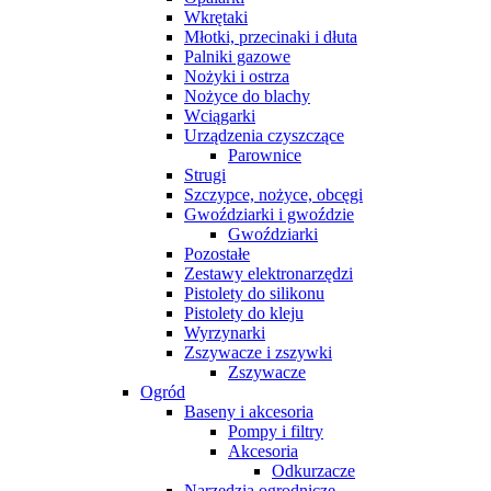
Wkrętaki
Młotki, przecinaki i dłuta
Palniki gazowe
Nożyki i ostrza
Nożyce do blachy
Wciągarki
Urządzenia czyszczące
Parownice
Strugi
Szczypce, nożyce, obcęgi
Gwoździarki i gwoździe
Gwoździarki
Pozostałe
Zestawy elektronarzędzi
Pistolety do silikonu
Pistolety do kleju
Wyrzynarki
Zszywacze i zszywki
Zszywacze
Ogród
Baseny i akcesoria
Pompy i filtry
Akcesoria
Odkurzacze
Narzędzia ogrodnicze