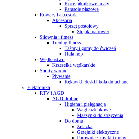
Koce piknikowe, maty
Parasole plażowe
Rowery i akcesoria
Akcesoria
Sprzęt postojowy
Stojaki na rower
Siłownia i fitness
Trening fitness
Taśmy i gumy do ćwiczeń
Hula hop
Wędkarstwo
Krzesełka wędkarskie
Sporty wodne
Pływanie
Rękawki, deski i koła dmuchane
Elektronika
RTV i AGD
AGD drobne
Higiena i pielęgnacja
Wagi łazienkowe
Maszynki do strzyżenia
Do domu
Żelazka
Grzejniki elektryczne
Parownice, myjki i mopy