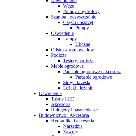
Nawadnianie
Węże
Pompy i hydrofory
Szamba i oczyszczalnie
Części i osprzęt
Pompy
Oświetlenie
Lampy
Uliczne
Odstraszacze owadów
Podłoża
Testery podłoża
Meble ogrodowe
Parasole ogrodowe i akcesoria
Parasole ogrodowe
Stoły i krzesła
Leżaki i leżanki
Oświetlenie
Taśmy LED
Akcesoria
Halogeny i naświetlacze
Budownictwo i Akcesoria
Hydraulika i akcesoria
Narzędzia
Zawory