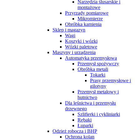
Narzędzia ślusarskie i
montażowe
Przyrządy pomiarowe
Mikromierze
Obróbka kamienia
Sklep i magazyn
Wagi
Koszyki i wózki
Wózki paletowe
Maszyny i urządzenia
Automatyka przemysłowa
Przemysł spożywczy
Obróbka metali
Tokarki
Prasy przemysłowe i
gilotyny
Przemysł metalowy i
hutnictwo
Dla leśnictwa i przemysłu
drzewnego
Szlifierki i cykliniarki
Rębaki
Łuparki
Odzież robocza i BHP
Ochrona kolan