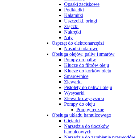
Opaski zaciskowe
Podkładki
Kalamitki
Uszczelki, oringi
Złączki
Nakrętki
Nity
Osprzęt do elektronarzędzi
Nasadki udarowe
Obsługa olejów, paliw i smarów
Pompy do paliw
Klucze do filtrów oleju
Klucze do korków oleju
Smarownice
Zlewarki
Pistolety do paliw i oleju
Wysysarki
Zlewarko-wysysarki
Pompy do oleju
Pompy ręczne
Obsługa układu hamulcowego
Giętarki
Narzędzia do tłoczków
hamulcowych
Narzędzia do zarabiania przewodów