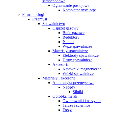
samochodowe
Ogrzewanie postojowe
Kompletne instalacje
Firma i usługi
Przemysł
Spawalnictwo
Osprzęt gazowy
Butle gazowe
Reduktory
Palniki
Węże spawalnicze
Materiały spawalnicze
Elektrody spawalnicze
Druty spawalnicze
Akcesoria
Kątowniki magnetyczne
Wózki spawalnicze
Materiały i akcesoria
Automatyka przemysłowa
Napędy
Silniki
Obróbka metali
Gwintowniki i narzynki
Tarcze i ściernice
Frezy