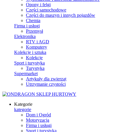
Opony i felgi
Części samochodowe
Części do maszyn i innych pojazdów
Chemia
Firma i usługi
Przemysł
Elektronika
RTV i AGD
Komputery
Kolekcje i sztuka
Kolekcje
Sport i turystyka
Turystyka
Supermarket
Artykuły dla zwierząt
Utrzymanie czystości
Kategorie
kategorie
Dom i Ogród
Motoryzacja
Firma i usługi
Sport i turystyka