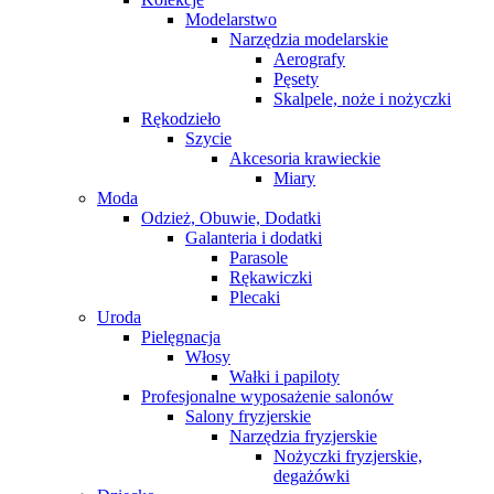
Modelarstwo
Narzędzia modelarskie
Aerografy
Pęsety
Skalpele, noże i nożyczki
Rękodzieło
Szycie
Akcesoria krawieckie
Miary
Moda
Odzież, Obuwie, Dodatki
Galanteria i dodatki
Parasole
Rękawiczki
Plecaki
Uroda
Pielęgnacja
Włosy
Wałki i papiloty
Profesjonalne wyposażenie salonów
Salony fryzjerskie
Narzędzia fryzjerskie
Nożyczki fryzjerskie,
degażówki