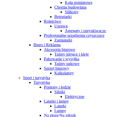
Koła pomiarowe
Chemia budowlana
Silikony
Betoniarki
Rolnictwo
Uprawa
Agregaty i opryskiwacze
Profesjonalne urządzenia czyszczące
Zamiatarki
Biuro i Reklama
Akcesoria biurowe
Taśmy klejące i kleje
Pakowanie i wysyłka
Taśmy pakowe
Sprzęt biurowy
Kalkulatory
Sport i turystyka
Turystyka
Pontony i łodzie
Silniki
Elektryczne
Latarki i lampy
Latarki
Lampy
Na plażę/Na piknik