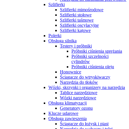
Szlifierki
Szlifierki mimośrodowe
Szlifierki stołowe
Szlifierki taśmowe
Szlifierki oscylacyjne
Szlifierki kątowe
Polerki
Obsługa silnika
Testery i próbniki
Próbniki ciśnienia sprężania
Próbniki szczelności
cylindrów
Próbniki ciśnienia oleju
Honownice
Ściągacze do wtryskiwaczy
Narzędzia do tłoków
Wózki, skrzynki i organizery na narzędzia
Tablice narzędziowe
Wózki narzędziowe
Obsługa klimatyzacji
Generatory ozonu
Klucze udarowe
Obsługa zawieszenia
Ściągacze do łożysk i piast
Narzędzia do wahaczy i tulei