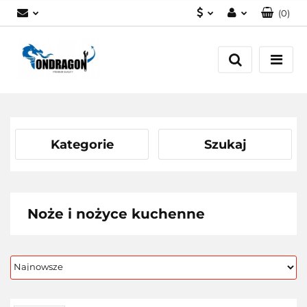
(
0
)
PLN
Zaloguj się
EUR
Załóż konto
Dodaj zgłoszenie
Zgody cookies
Kategorie
Szukaj
Noże i nożyce kuchenne