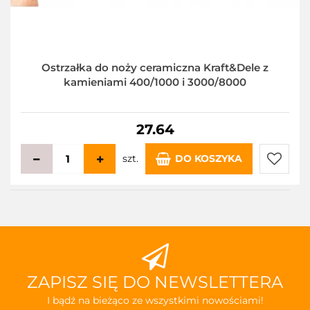
Ostrzałka do noży ceramiczna Kraft&Dele z
kamieniami 400/1000 i 3000/8000
27.64
szt.
DO KOSZYKA
Do
przecho
ZAPISZ SIĘ DO NEWSLETTERA
I bądź na bieżąco ze wszystkimi nowościami!