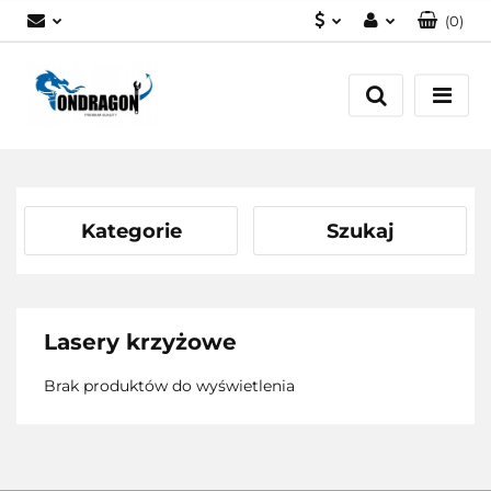
(
0
)
PLN
Zaloguj się
EUR
Załóż konto
Dodaj zgłoszenie
Zgody cookies
Kategorie
Szukaj
Lasery krzyżowe
Brak produktów do wyświetlenia