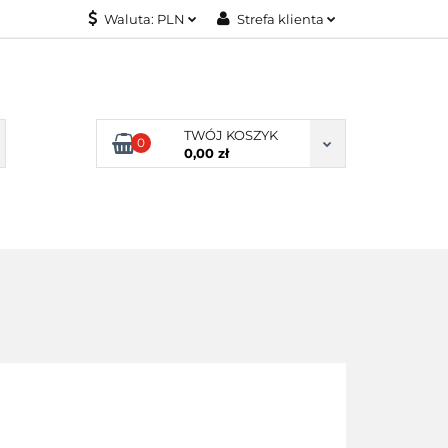
Waluta:
PLN
Strefa klienta
KONTAKT
PLN
Zaloguj się
EUR
Załóż konto
Dodaj zgłoszenie
TWÓJ KOSZYK
0
Zgody cookies
0,00 zł
KONTAKT