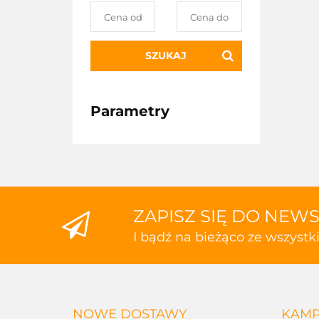
SZUKAJ
Parametry
ZAPISZ SIĘ DO NEW
I bądź na bieżąco ze wszyst
NOWE DOSTAWY
KAMP