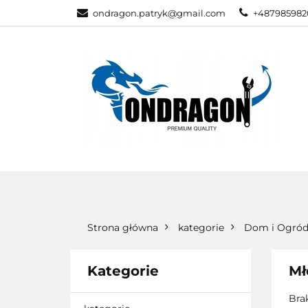
ondragon.patryk@gmail.com
+487985982
KATEGORIE
WSZYSTKIE KATEGORIE
KATEG
Strona główna
kategorie
Dom i Ogró
Kategorie
Mł
Bra