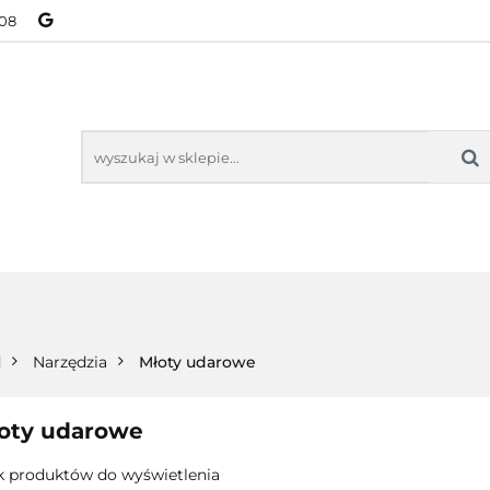
08
NOWOŚCI
BESTSELLERY
WSZYSTKIE TOWARY
ORIE
NOWOŚCI
BESTSELLERY
WSZYSTKIE TOWARY
d
Narzędzia
Młoty udarowe
oty udarowe
k produktów do wyświetlenia