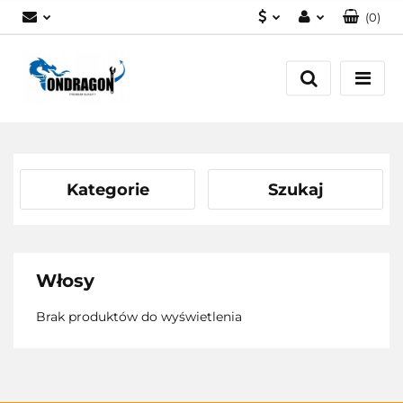
(
0
)
PLN
Zaloguj się
EUR
Załóż konto
Dodaj zgłoszenie
Zgody cookies
Kategorie
Szukaj
Włosy
Brak produktów do wyświetlenia