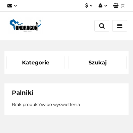
(
0
)
PLN
Zaloguj się
EUR
Załóż konto
Dodaj zgłoszenie
Zgody cookies
Kategorie
Szukaj
Palniki
Brak produktów do wyświetlenia