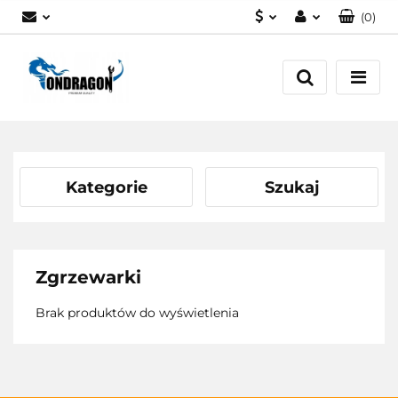
(
0
)
PLN
Zaloguj się
EUR
Załóż konto
Dodaj zgłoszenie
Zgody cookies
Kategorie
Szukaj
Zgrzewarki
Brak produktów do wyświetlenia