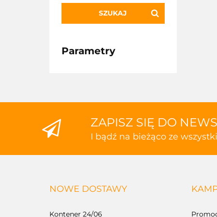
SZUKAJ
Parametry
ZAPISZ SIĘ DO NEW
I bądź na bieżąco ze wszyst
NOWE DOSTAWY
KAMP
Kontener 24/06
Promoc