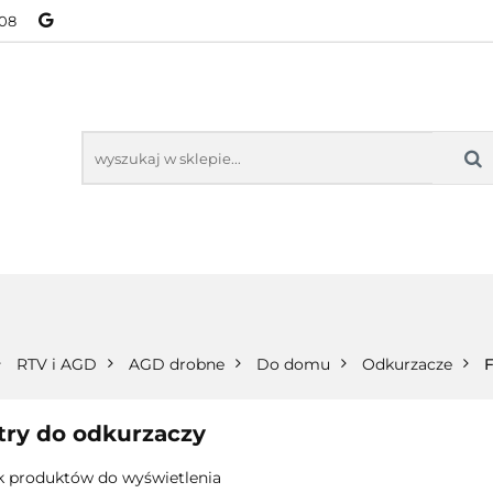
08
NOWOŚCI
BESTSELLERY
WSZYSTKIE TOWARY
ORIE
NOWOŚCI
BESTSELLERY
WSZYSTKIE TOWARY
RTV i AGD
AGD drobne
Do domu
Odkurzacze
F
ltry do odkurzaczy
k produktów do wyświetlenia