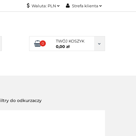
Waluta:
PLN
Strefa klienta
KONTAKT
PLN
Zaloguj się
EUR
Załóż konto
Dodaj zgłoszenie
TWÓJ KOSZYK
0
Zgody cookies
0,00 zł
KONTAKT
iltry do odkurzaczy