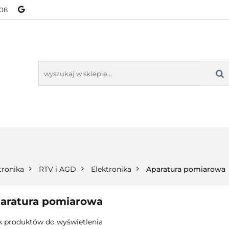
08
NOWOŚCI
BESTSELLERY
WSZYSTKIE TOWARY
ORIE
NOWOŚCI
BESTSELLERY
WSZYSTKIE TOWARY
tronika
RTV i AGD
Elektronika
Aparatura pomiarowa
aratura pomiarowa
k produktów do wyświetlenia