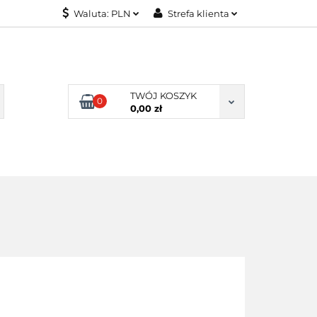
Waluta:
PLN
Strefa klienta
KONTAKT
PLN
Zaloguj się
EUR
Załóż konto
Dodaj zgłoszenie
TWÓJ KOSZYK
0
Zgody cookies
0,00 zł
KONTAKT