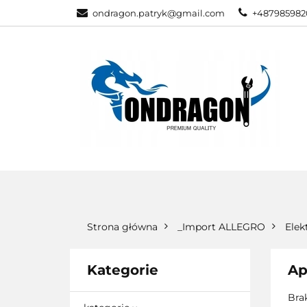
ondragon.patryk@gmail.com
+487985982
KATEGORIE
WSZYSTKIE KATEGORIE
KATEG
Strona główna
_Import ALLEGRO
Elek
Kategorie
Ap
Bra