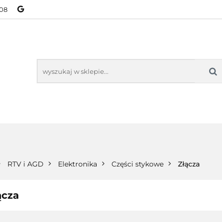
08
NOWOŚCI
BESTSELLERY
WSZYSTKIE TOWARY
ORIE
NOWOŚCI
BESTSELLERY
WSZYSTKIE TOWARY
RTV i AGD
Elektronika
Części stykowe
Złącza
ącza