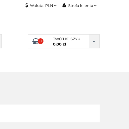
Waluta:
PLN
Strefa klienta
KONTAKT
PLN
Zaloguj się
EUR
Załóż konto
Dodaj zgłoszenie
TWÓJ KOSZYK
0
Zgody cookies
0,00 zł
KONTAKT