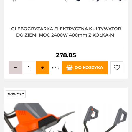
GLEBOGRYZARKA ELEKTRYCZNA KULTYWATOR
DO ZIEMI MOC 2400W 400mm Z KÓŁKA-MI
278.05
szt.
DO KOSZYKA
Do
przecho
NOWOŚĆ