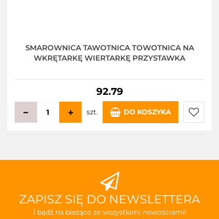
SMAROWNICA TAWOTNICA TOWOTNICA NA
WKRĘTARKĘ WIERTARKĘ PRZYSTAWKA
92.79
szt.
DO KOSZYKA
Do
przecho
ZAPISZ SIĘ DO NEWSLETTERA
I bądź na bieżąco ze wszystkimi nowościami!