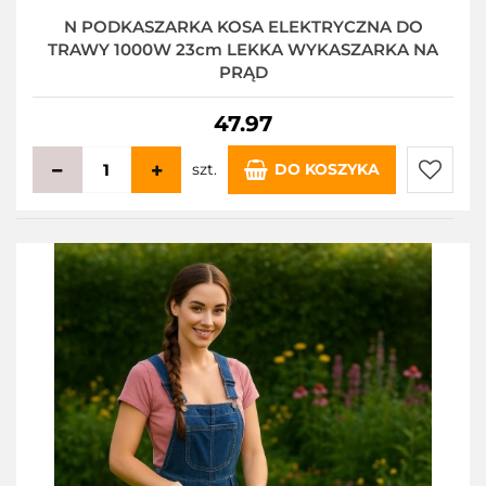
N PODKASZARKA KOSA ELEKTRYCZNA DO
TRAWY 1000W 23cm LEKKA WYKASZARKA NA
PRĄD
47.97
szt.
DO KOSZYKA
Do
przecho