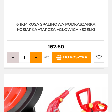
6,1KM KOSA SPALINOWA PODKASZARKA
KOSIARKA +TARCZA +GŁOWICA +SZELKI
162.60
szt.
DO KOSZYKA
Do
przecho