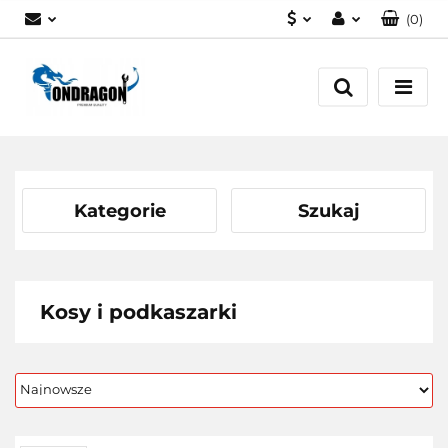
(
0
)
PLN
Zaloguj się
EUR
Załóż konto
Dodaj zgłoszenie
Zgody cookies
Kategorie
Szukaj
Kosy i podkaszarki