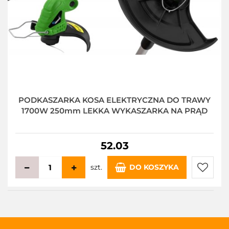
PODKASZARKA KOSA ELEKTRYCZNA DO TRAWY
1700W 250mm LEKKA WYKASZARKA NA PRĄD
52.03
szt.
DO KOSZYKA
Do
przecho