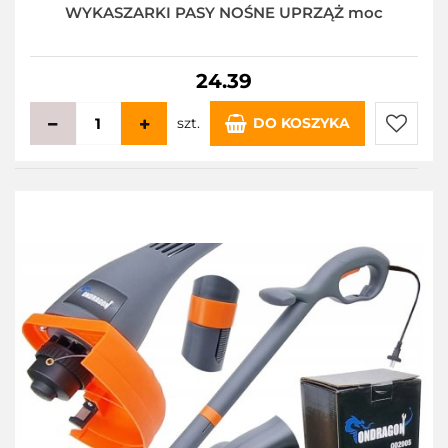
WYKASZARKI PASY NOŚNE UPRZĄŻ moc
24.39
szt.
DO KOSZYKA
Do
przecho