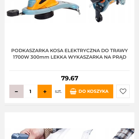
PODKASZARKA KOSA ELEKTRYCZNA DO TRAWY
1700W 300mm LEKKA WYKASZARKA NA PRĄD
79.67
szt.
DO KOSZYKA
Do
przecho