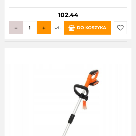
102.44
szt.
DO KOSZYKA
Do
przecho