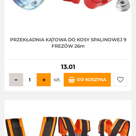
PRZEKŁADNIA KĄTOWA DO KOSY SPALINOWEJ 9
FREZÓW 26m
13.01
szt.
DO KOSZYKA
Do
przecho