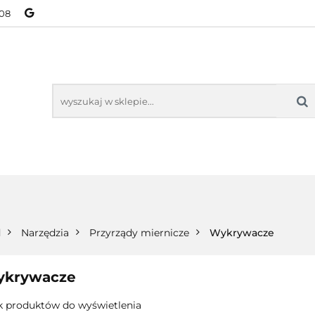
08
NOWOŚCI
BESTSELLERY
WSZYSTKIE TOWARY
ORIE
NOWOŚCI
BESTSELLERY
WSZYSTKIE TOWARY
d
Narzędzia
Przyrządy miernicze
Wykrywacze
krywacze
k produktów do wyświetlenia