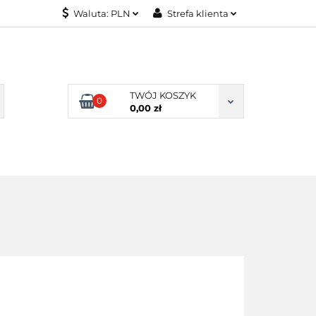
Waluta:
PLN
Strefa klienta
KONTAKT
PLN
Zaloguj się
EUR
Załóż konto
Dodaj zgłoszenie
TWÓJ KOSZYK
0
Zgody cookies
0,00 zł
KONTAKT