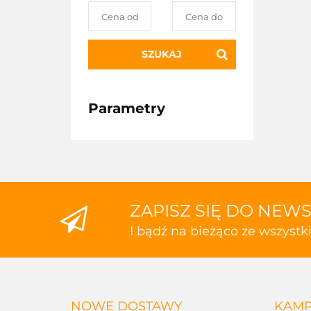
SZUKAJ
Parametry
ZAPISZ SIĘ DO NEW
I bądź na bieżąco ze wszyst
NOWE DOSTAWY
KAMP