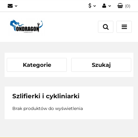
(
0
)
PLN
Zaloguj się
EUR
Załóż konto
Dodaj zgłoszenie
Zgody cookies
Kategorie
Szukaj
Szlifierki i cykliniarki
Brak produktów do wyświetlenia