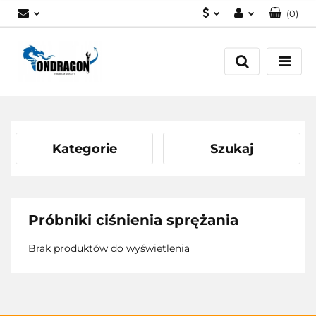
(
0
)
PLN
Zaloguj się
EUR
Załóż konto
Dodaj zgłoszenie
Zgody cookies
Kategorie
Szukaj
Próbniki ciśnienia sprężania
Brak produktów do wyświetlenia