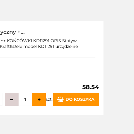
yczny +
 KOŃCÓWKI KD11291 OPIS Statyw
raft&Dele model KD11291 urządzenie
58.54
szt.
DO KOSZYKA
echowalni