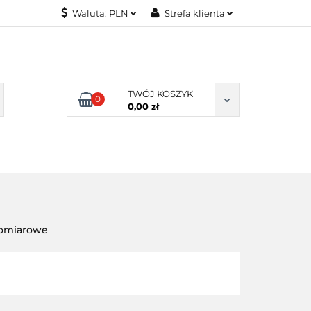
Waluta:
PLN
Strefa klienta
KONTAKT
PLN
Zaloguj się
EUR
Załóż konto
Dodaj zgłoszenie
TWÓJ KOSZYK
0
Zgody cookies
0,00 zł
KONTAKT
pomiarowe