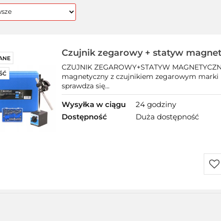
Czujnik zegarowy + statyw magnet
ANE
końcówki Kraft&Dele KD11291
CZUJNIK ZEGAROWY+STATYW MAGNETYCZNY+
ŚĆ
magnetyczny z czujnikiem zegarowym marki K
sprawdza się...
Wysyłka w ciągu
24 godziny
Dostępność
Duża dostępność
Do
prz