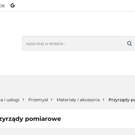
08
NOWOŚCI
BESTSELLERY
WSZYSTKIE TOWARY
ORIE
NOWOŚCI
BESTSELLERY
WSZYSTKIE TOWARY
a i usługi
Przemysł
Materiały i akcesoria
Przyrządy 
zyrządy pomiarowe