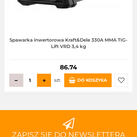
Spawarka inwertorowa Kraft&Dele 330A MMA TIG-
Lift VRD 3,4 kg
86.74
szt.
DO KOSZYKA
Do
przecho
ZAPISZ SIĘ DO NEWSLETTERA