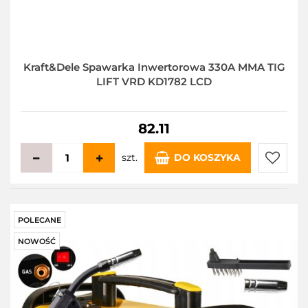
Kraft&Dele Spawarka Inwertorowa 330A MMA TIG
LIFT VRD KD1782 LCD
82.11
szt.
DO KOSZYKA
Do
przecho
POLECANE
NOWOŚĆ