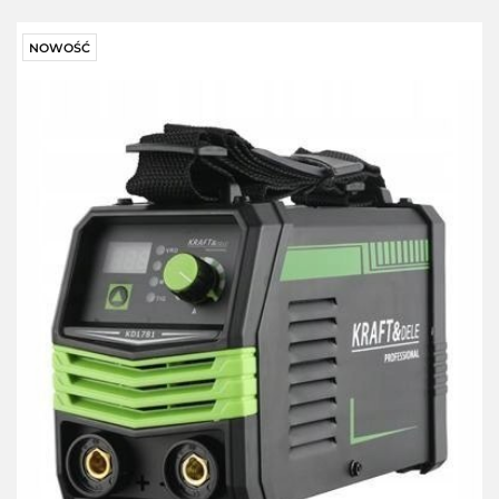
przecho
NOWOŚĆ