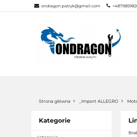
ondragon.patryk@gmail.com
+487985982
KATEGORIE
WSZYSTKIE KATEGORIE
KATEG
Strona główna
_Import ALLEGRO
Moto
Kategorie
Li
Bra