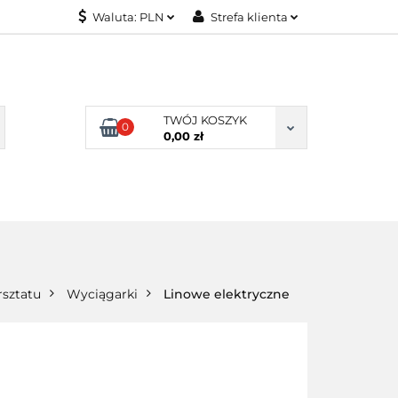
Waluta:
PLN
Strefa klienta
KONTAKT
PLN
Zaloguj się
EUR
Załóż konto
Dodaj zgłoszenie
TWÓJ KOSZYK
0
Zgody cookies
0,00 zł
KONTAKT
sztatu
Wyciągarki
Linowe elektryczne