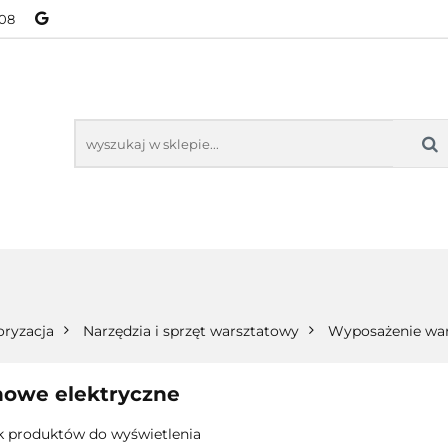
08
NOWOŚCI
BESTSELLERY
WSZYSTKIE TOWARY
ORIE
NOWOŚCI
BESTSELLERY
WSZYSTKIE TOWARY
ryzacja
Narzędzia i sprzęt warsztatowy
Wyposażenie war
nowe elektryczne
k produktów do wyświetlenia