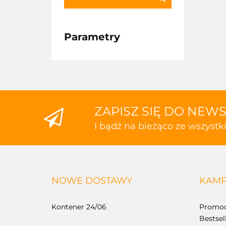
Parametry
ZAPISZ SIĘ DO NEW
I bądź na bieżąco ze wszyst
NOWE DOSTAWY
KAMP
Kontener 24/06
Promoc
Bestsel