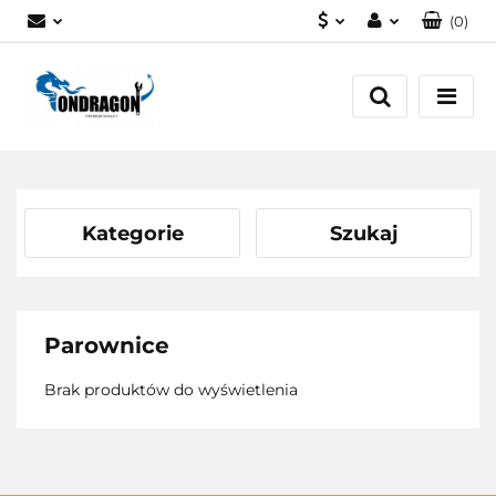
(
0
)
PLN
Zaloguj się
EUR
Załóż konto
Dodaj zgłoszenie
Zgody cookies
Kategorie
Szukaj
Parownice
Brak produktów do wyświetlenia