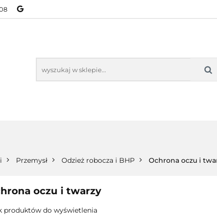
08
NOWOŚCI
BESTSELLERY
WSZYSTKIE TOWARY
ORIE
NOWOŚCI
BESTSELLERY
WSZYSTKIE TOWARY
i
Przemysł
Odzież robocza i BHP
Ochrona oczu i twa
hrona oczu i twarzy
k produktów do wyświetlenia