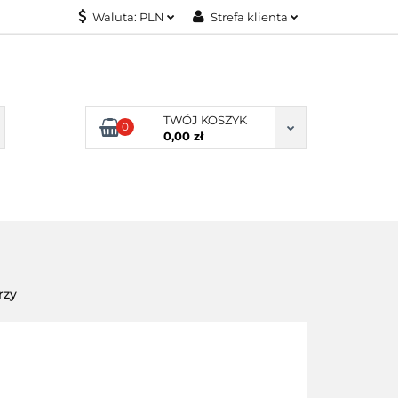
Waluta:
PLN
Strefa klienta
KONTAKT
PLN
Zaloguj się
EUR
Załóż konto
Dodaj zgłoszenie
TWÓJ KOSZYK
0
Zgody cookies
0,00 zł
KONTAKT
rzy