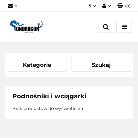
(
0
)
PLN
Zaloguj się
EUR
Załóż konto
Dodaj zgłoszenie
Zgody cookies
Kategorie
Szukaj
Podnośniki i wciągarki
Brak produktów do wyświetlenia