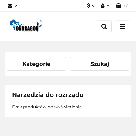
(
0
)
PLN
Zaloguj się
EUR
Załóż konto
Dodaj zgłoszenie
Zgody cookies
Kategorie
Szukaj
Narzędzia do rozrządu
Brak produktów do wyświetlenia