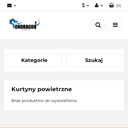
(
0
)
PLN
Zaloguj się
EUR
Załóż konto
Dodaj zgłoszenie
Zgody cookies
Kategorie
Szukaj
Kurtyny powietrzne
Brak produktów do wyświetlenia