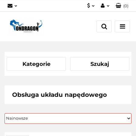
(
0
)
PLN
Zaloguj się
EUR
Załóż konto
Dodaj zgłoszenie
Zgody cookies
Kategorie
Szukaj
Obsługa układu napędowego