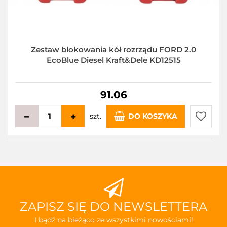
Zestaw blokowania kół rozrządu FORD 2.0
EcoBlue Diesel Kraft&Dele KD12515
91.06
szt.
DO KOSZYKA
Do
przecho
ZAPISZ SIĘ DO NEWSLETTERA
I bądź na bieżąco ze wszystkimi nowościami!